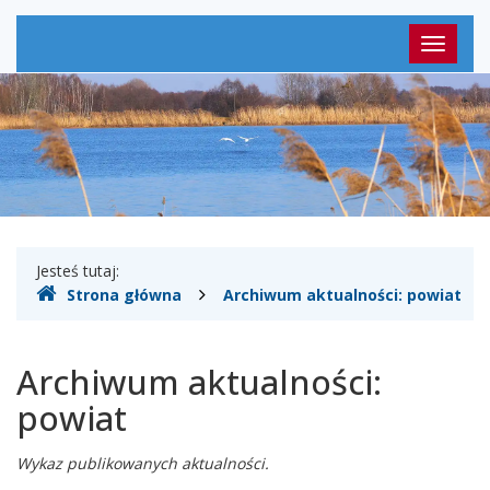
Menu
Przełąc
główne
nawigac
Gdzie
Jesteś tutaj:
Strona główna
Archiwum aktualności: powiat
jesteśmy
Archiwum aktualności:
powiat
Wykaz publikowanych aktualności.