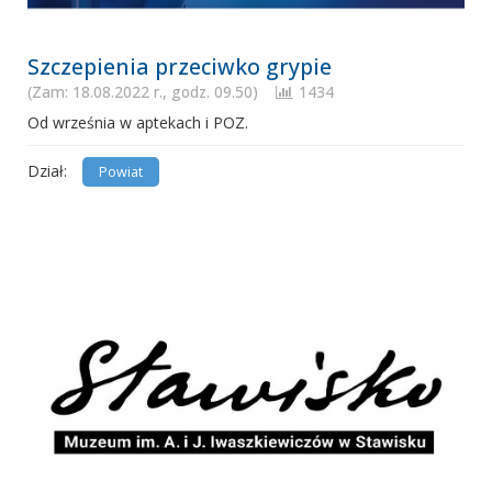
Szczepienia przeciwko grypie
(Zam: 18.08.2022 r., godz. 09.50)
1434
Od września w aptekach i POZ.
Dział:
Powiat