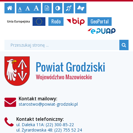
Archiwum
Ustawienia
Czcionka,
Strona
-
Informacja
Tłumacz
Wersja
Kontrast
-
-
jej
Czcionka
aktualności:
strony
tekstowa
Czcionka
(włącz/wyłącz)
główna
Czcionka
dla
migowy
rozmiar
Strony
standardowa
Unia
Biuletyn
Rodo
GeoPortal
powiększona
niesłyszących
online
duża
na
powiat
Europejska
Informacji
urzędowe
stronie:
ePUAP
Publicznej
-
Wyszukiwarka
Wyszukiwana
Formularz
fraza:
Powiat
Szu
wyszukiwania
Powiat
Grodziski
Grodziski
Kontakt mailowy:
starostwo@powiat-grodziski.pl
Kontakt telefoniczny:
ul. Daleka 11A:
(22) 300-85-22
ul. Żyrardowska 48:
(22) 755 52 24