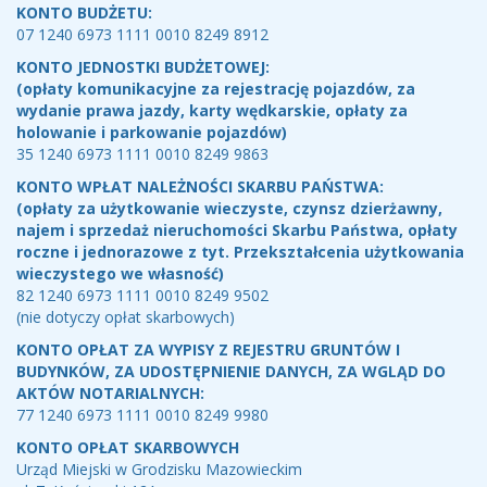
KONTO BUDŻETU:
07 1240 6973 1111 0010 8249 8912
KONTO JEDNOSTKI BUDŻETOWEJ:
(opłaty komunikacyjne za rejestrację pojazdów, za
wydanie prawa jazdy, karty wędkarskie, opłaty za
holowanie i parkowanie pojazdów)
35 1240 6973 1111 0010 8249 9863
KONTO WPŁAT NALEŻNOŚCI SKARBU PAŃSTWA:
(opłaty za użytkowanie wieczyste, czynsz dzierżawny,
najem i sprzedaż nieruchomości Skarbu Państwa, opłaty
roczne i jednorazowe z tyt. Przekształcenia użytkowania
wieczystego we własność)
82 1240 6973 1111 0010 8249 9502
(nie dotyczy opłat skarbowych)
KONTO OPŁAT ZA WYPISY Z REJESTRU GRUNTÓW I
BUDYNKÓW, ZA UDOSTĘPNIENIE DANYCH, ZA WGLĄD DO
AKTÓW NOTARIALNYCH:
77 1240 6973 1111 0010 8249 9980
KONTO OPŁAT SKARBOWYCH
Urząd Miejski w Grodzisku Mazowieckim