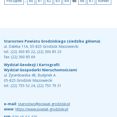
Początek
...
60
61
62
63
64
65
66
67
Koniec
Stopka
Teleadresy
Starostwo Powiatu Grodziskiego (siedziba główna)
ul. Daleka 11A, 05-825 Grodzisk Mazowiecki
tel.: (22) 300 85 22, (22) 300 85 23
fax: (22) 300 85 69
Wydział Geodezji i Kartografii
Wydział Gospodarki Nieruchomościami
ul. Żyrardowska 48, Budynek A
05-825 Grodzisk Mazowiecki
tel.: (22) 755 52 24, (22) 755 79 31
e-mail:
starostwo@powiat-grodziski.pl
www:
https://www.powiat-grodziski.pl
NIP:
529-15-54-420