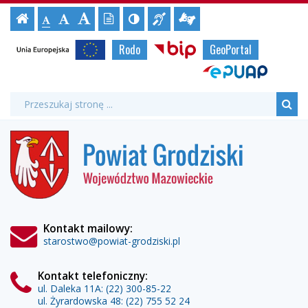
Fundusz
Ustawienia
Czcionka,
Strona
-
Informacja
Tłumacz
Wersja
Kontrast
-
-
jej
Czcionka
Solidarnościowy
strony
tekstowa
Czcionka
(włącz/wyłącz)
główna
Czcionka
dla
migowy
rozmiar
Strony
standardowa
Unia
Biuletyn
Rodo
GeoPortal
powiększona
niesłyszących
online
duża
na
-
Europejska
Informacji
urzędowe
stronie:
ePUAP
Publicznej
Powiat
Wyszukiwarka
Wyszukiwana
Formularz
fraza:
Grodziski
Szu
wyszukiwania
Powiat
Grodziski
Kontakt mailowy:
starostwo@powiat-grodziski.pl
Kontakt telefoniczny:
ul. Daleka 11A:
(22) 300-85-22
ul. Żyrardowska 48:
(22) 755 52 24