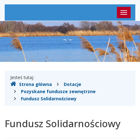
Menu
Przełąc
główne
nawigac
Gdzie
Jesteś tutaj:
Strona główna
Dotacje
jesteśmy
Pozyskane fundusze zewnętrzne
Fundusz Solidarnościowy
Fundusz Solidarnościowy