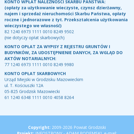
KONTO WPŁAT NALEŻNOŚCI SKARBU PAŃSTWA:
(opłaty za użytkowanie wieczyste, czynsz dzierżawny,
najem i sprzedaż nieruchomości Skarbu Państwa, opłaty
roczne i jednorazowe z tyt. Przekształcenia użytkowania
wieczystego we własność)
82 1240 6973 1111 0010 8249 9502
(nie dotyczy opłat skarbowych)
KONTO OPŁAT ZA WYPISY Z REJESTRU GRUNTÓW I
BUDYNKÓW, ZA UDOSTĘPNIENIE DANYCH, ZA WGLĄD DO
AKTÓW NOTARIALNYCH:
77 1240 6973 1111 0010 8249 9980
KONTO OPŁAT SKARBOWYCH
Urząd Miejski w Grodzisku Mazowieckim
ul. T. Kościuszki 12A
05-825 Grodzisk Mazowiecki
61 1240 6348 1111 0010 4058 8264
Copyright
Copyright:
2009-2026 Powiat Grodziski
Projekt:
INFOSTRONY - ADAM PODEMSKI, e-mail: