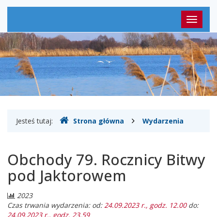
Menu
Przełąc
główne
nawigac
Gdzie
Jesteś tutaj:
Strona główna
Wydarzenia
jesteśmy
Obchody 79. Rocznicy Bitwy
pod Jaktorowem
Liczba
2023
odwiedzających:
Czas trwania wydarzenia: od:
24.09.2023 r., godz. 12.00
do:
24.09.2023 r., godz. 23.59