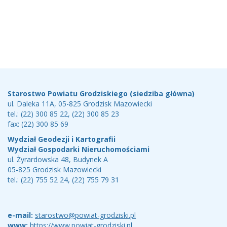
Stopka
Teleadresy
Starostwo Powiatu Grodziskiego (siedziba główna)
ul. Daleka 11A, 05-825 Grodzisk Mazowiecki
tel.: (22) 300 85 22, (22) 300 85 23
fax: (22) 300 85 69
Wydział Geodezji i Kartografii
Wydział Gospodarki Nieruchomościami
ul. Żyrardowska 48, Budynek A
05-825 Grodzisk Mazowiecki
tel.: (22) 755 52 24, (22) 755 79 31
e-mail:
starostwo@powiat-grodziski.pl
www:
https://www.powiat-grodziski.pl