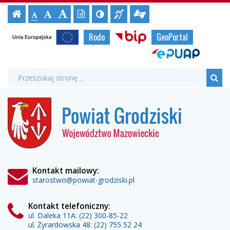
Obchody
Ustawienia
Czcionka,
Strona
-
Informacja
Tłumacz
Wersja
Kontrast
-
-
jej
Czcionka
79.
strony
tekstowa
Czcionka
(włącz/wyłącz)
główna
Czcionka
dla
migowy
rozmiar
Strony
standardowa
Unia
Biuletyn
Rodo
GeoPortal
powiększona
niesłyszących
online
duża
na
Rocznicy
Europejska
Informacji
urzędowe
stronie:
ePUAP
Publicznej
Bitwy
Wyszukiwarka
Wyszukiwana
Formularz
fraza:
pod
Szu
wyszukiwania
Powiat
Jaktorowem
Grodziski
-
Powiat
Grodziski
Kontakt mailowy:
starostwo@powiat-grodziski.pl
Kontakt telefoniczny:
ul. Daleka 11A:
(22) 300-85-22
ul. Żyrardowska 48:
(22) 755 52 24