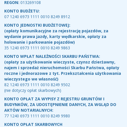
REGON:
013269108
KONTO BUDŻETU:
07 1240 6973 1111 0010 8249 8912
KONTO JEDNOSTKI BUDŻETOWEJ:
(opłaty komunikacyjne za rejestrację pojazdów, za
wydanie prawa jazdy, karty wędkarskie, opłaty za
holowanie i parkowanie pojazdów)
35 1240 6973 1111 0010 8249 9863
KONTO WPŁAT NALEŻNOŚCI SKARBU PAŃSTWA:
(opłaty za użytkowanie wieczyste, czynsz dzierżawny,
najem i sprzedaż nieruchomości Skarbu Państwa, opłaty
roczne i jednorazowe z tyt. Przekształcenia użytkowania
wieczystego we własność)
82 1240 6973 1111 0010 8249 9502
(nie dotyczy opłat skarbowych)
KONTO OPŁAT ZA WYPISY Z REJESTRU GRUNTÓW I
BUDYNKÓW, ZA UDOSTĘPNIENIE DANYCH, ZA WGLĄD DO
AKTÓW NOTARIALNYCH:
77 1240 6973 1111 0010 8249 9980
KONTO OPŁAT SKARBOWYCH