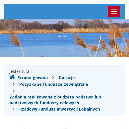
Menu
Przełąc
główne
nawigac
Gdzie
Jesteś tutaj:
Strona główna
Dotacje
jesteśmy
Pozyskane fundusze zewnętrzne
Zadania realizowane z budżetu państwa lub
państwowych funduszy celowych
Rządowy Fundusz Inwestycji Lokalnych