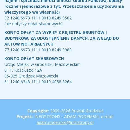
najem i sprzedaż nieruchomości Skarbu Państwa, opłaty
roczne i jednorazowe z tyt. Przekształcenia użytkowania
wieczystego we własność)
82 1240 6973 1111 0010 8249 9502
(nie dotyczy opłat skarbowych)
KONTO OPŁAT ZA WYPISY Z REJESTRU GRUNTÓW I
BUDYNKÓW, ZA UDOSTĘPNIENIE DANYCH, ZA WGLĄD DO
AKTÓW NOTARIALNYCH:
77 1240 6973 1111 0010 8249 9980
KONTO OPŁAT SKARBOWYCH
Urząd Miejski w Grodzisku Mazowieckim
ul. T. Kościuszki 12A
05-825 Grodzisk Mazowiecki
61 1240 6348 1111 0010 4058 8264
Copyright
Copyright:
2009-2026 Powiat Grodziski
Projekt:
INFOSTRONY - ADAM PODEMSKI, e-mail:
adam.podemski@infostrony.pl