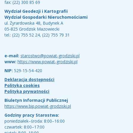
fax: (22) 300 85 69
Wydział Geodezji i Kartografii
Wydział Gospodarki Nieruchomościami
ul. Żyrardowska 48, Budynek A
05-825 Grodzisk Mazowiecki
tel.: (22) 755 52 24, (22) 755 79 31
e-mail:
starostwo@powiat-grodziski.pl
www:
https://www.powiat-grodziski.pl
NIP:
529-15-54-420
Deklaracja dostępności
Polityka cookies
Polityka prywatności
Biuletyn Informacji Publicznej
https://www.bip.powiat-grodziski.pl
Godziny pracy Starostwa:
poniedziałek–środa: 8:00–16:00
czwartek: 8:00–17:00
piątek: 8:00–15:00